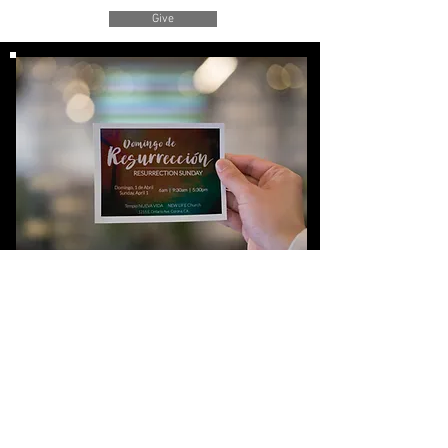
Give
Why?
We love helping our communities and youth build
by giving back. All while bringing people into a
personal relationship, with Jesus Christ.
Nos encanta edificar a la juventud por medio de