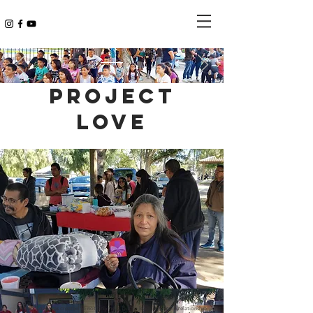
Project
Love
Project Love was created to not only help, but to lead lives into a relationship