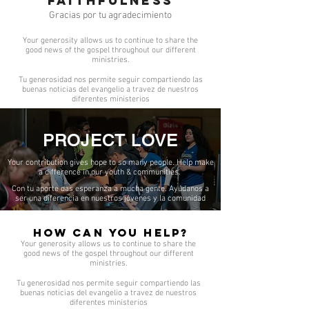
Faithfulness
Gracias por tu agradecimiento
Your generosity allows us to continue to share the
good news of the gospel throughout our different
ministries.
Tu generosidad nos permite seguir compartiendo las
buenas noticias del evangelio a travez de nuestros
diferentes ministerios
PROJECT LOVE
Your contribution gives hope to so many people. Help make
a difference in our youth & communities.
Con tu aporte das esperanza a mucha gente. Ayúdanos a
ser una diferencia en nuestros jóvenes y la comunidad
How can you help?
Your generosity allows us to continue to share the
good news of the gospel throughout our different
ministries.
Tu generosidad nos permite seguir compartiendo las
buenas noticias del evangelio a travez de nuestros
diferentes ministerios