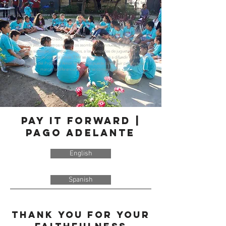
with Jesus. Our amazing members at our Church give back to homeless, low-
income family, toy drives for kids, food drives, and more. TNV is committed to
spreading God's love through Project Love. See how you can give to help make
a difference in our communities.
El Proyecto Amor fue creado no solo para ayudar, sino para llevar vidas a una
relación con Jesús. Nuestros miembros asombrosos en nuestra Iglesia retribuyen
a las familias sin hogar, de bajos ingresos, a las campañas de juguetes para niños,
a las campañas de comida y más. TNV se compromete a difundir el amor de
Dios a través del Proyecto Amor. Vea cómo puede contribuir para ayudar a
marcar la diferencia en nuestras comunidades.
Pay It Forward |
pago adelante
English
Spanish
Thank You for Your